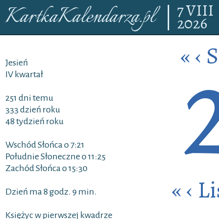
7
VIII
KartkaKalendarza.pl
2026
«
‹
S
Jesień
IV kwartał
251 dni temu
333 dzień roku
48 tydzień roku
Wschód Słońca o 7:21
Południe Słoneczne o 11:25
Zachód Słońca o 15:30
«
‹
Li
Dzień ma 8 godz. 9 min.
Księżyc w pierwszej kwadrze