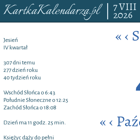
7
VIII
KartkaKalendarza.pl
2026
«
‹
S
Jesień
IV kwartał
307 dni temu
277 dzień roku
40 tydzień roku
Wschód Słońca o 6:43
Południe Słoneczne o 12:25
Zachód Słońca o 18:08
«
‹
Paź
Dzień ma 11 godz. 25 min.
Księżyc dąży do pełni