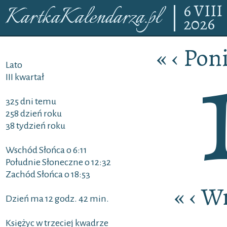
6
VIII
KartkaKalendarza.pl
2026
«
‹
Poni
Lato
III kwartał
325 dni temu
258 dzień roku
38 tydzień roku
Wschód Słońca o 6:11
Południe Słoneczne o 12:32
Zachód Słońca o 18:53
«
‹
Wr
Dzień ma 12 godz. 42 min.
Księżyc w trzeciej kwadrze