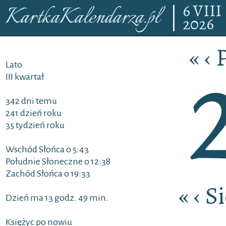
6
VIII
KartkaKalendarza.pl
2026
«
‹
P
Lato
III kwartał
342 dni temu
241 dzień roku
35 tydzień roku
Wschód Słońca o 5:43
Południe Słoneczne o 12:38
Zachód Słońca o 19:33
«
‹
Si
Dzień ma 13 godz. 49 min.
Księżyc po nowiu