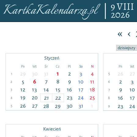
9
VIII
KartkaKalendarza.pl
2026
«
‹
Styczeń
Pn
Wt
Śr
Cz
Pt
So
N
Pn
Wt
29
30
31
1
2
3
4
26
27
1
5
5
6
7
8
9
10
11
2
3
2
6
12
13
14
15
16
17
18
9
10
3
7
19
20
23
24
25
21
22
16
17
4
8
26
27
30
31
1
28
29
23
24
5
9
Kwiecień