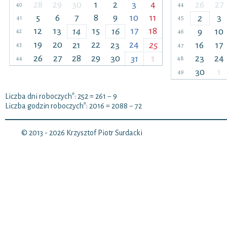
28
29
30
1
2
3
4
26
27
40
44
5
6
7
8
9
10
11
3
2
41
45
12
13
15
17
18
14
16
10
9
42
46
19
20
22
24
21
23
25
16
17
43
47
26
27
28
29
30
23
24
31
1
44
48
30
1
49
Liczba dni roboczych
*
: 252 = 261 − 9
Liczba godzin roboczych
*
: 2016 = 2088 − 72
© 2013 - 2026
Krzysztof Piotr Surdacki