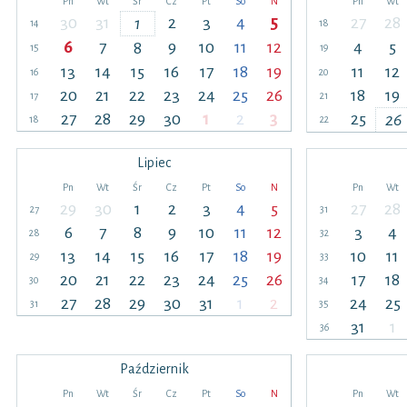
Pn
Wt
Śr
Cz
Pt
So
N
Pn
Wt
30
31
2
3
4
5
27
28
1
14
18
6
7
9
10
11
12
4
5
8
15
19
13
14
15
16
17
18
19
11
12
16
20
20
21
22
23
24
25
26
18
19
17
21
27
28
29
30
1
2
3
25
26
18
22
Lipiec
Pn
Wt
Śr
Cz
Pt
So
N
Pn
Wt
29
30
1
2
3
4
5
27
28
27
31
6
7
8
9
10
11
12
3
4
28
32
13
14
15
16
17
18
19
10
11
29
33
20
21
22
23
24
25
26
17
18
30
34
27
28
29
30
31
1
2
24
25
31
35
31
1
36
Październik
Pn
Wt
Śr
Cz
Pt
So
N
Pn
Wt