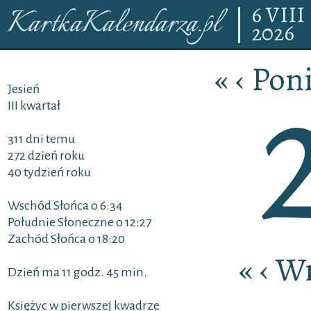
6
VIII
KartkaKalendarza.pl
2026
«
‹
Poni
Jesień
III kwartał
311 dni temu
272 dzień roku
40 tydzień roku
Wschód Słońca o 6:34
Południe Słoneczne o 12:27
Zachód Słońca o 18:20
«
‹
Wr
Dzień ma 11 godz. 45 min.
Księżyc w pierwszej kwadrze