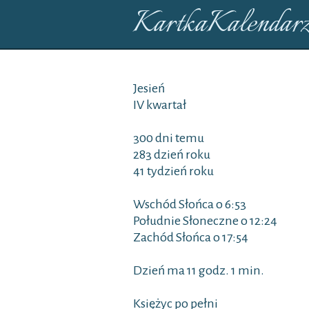
KartkaKalendarz
Jesień
IV kwartał
300 dni temu
283 dzień roku
41 tydzień roku
Wschód Słońca o 6:53
Południe Słoneczne o 12:24
Zachód Słońca o 17:54
Dzień ma 11 godz. 1 min.
Księżyc po pełni