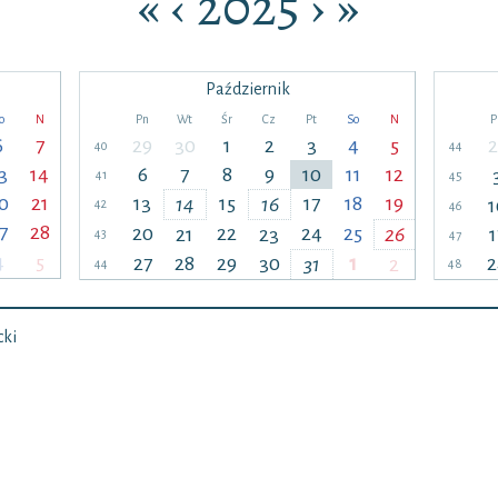
«
‹
2025
›
»
Październik
o
N
Pn
Wt
Śr
Cz
Pt
So
N
P
6
7
29
30
1
2
3
4
5
2
40
44
3
14
6
7
8
9
10
11
12
41
45
0
21
13
15
17
18
19
14
16
1
42
46
7
28
20
22
24
25
21
23
26
1
43
47
4
5
27
28
29
30
1
2
31
2
44
48
cki