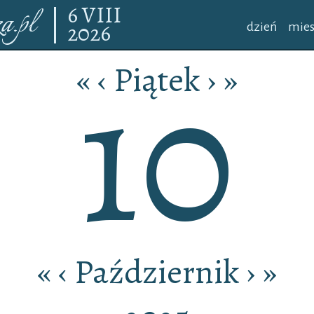
6
VIII
a.pl
2026
dzień
mies
10
«
‹
Piątek
›
»
«
‹
Październik
›
»