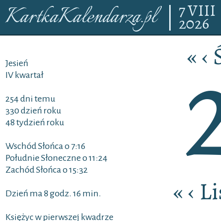
7
VIII
KartkaKalendarza.pl
2026
«
‹
Jesień
IV kwartał
254 dni temu
330 dzień roku
48 tydzień roku
Wschód Słońca o 7:16
Południe Słoneczne o 11:24
Zachód Słońca o 15:32
«
‹
Li
Dzień ma 8 godz. 16 min.
Księżyc w pierwszej kwadrze