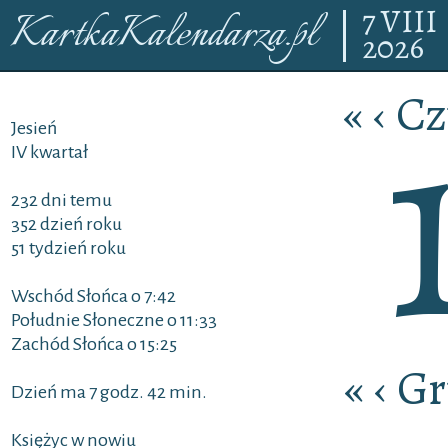
7
VIII
KartkaKalendarza.pl
2026
«
‹
Cz
Jesień
IV kwartał
232 dni temu
352 dzień roku
51 tydzień roku
Wschód Słońca o 7:42
Południe Słoneczne o 11:33
Zachód Słońca o 15:25
«
‹
Gr
Dzień ma 7 godz. 42 min.
Księżyc w nowiu