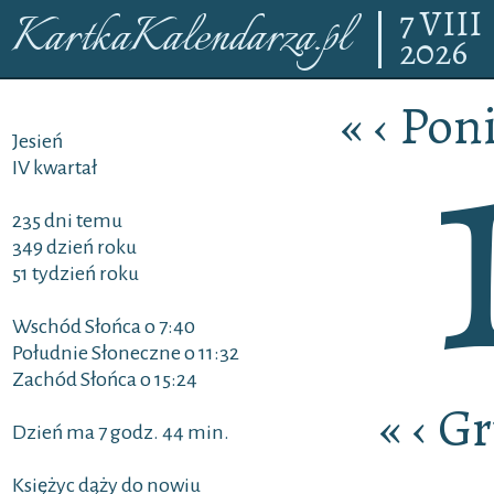
7
VIII
KartkaKalendarza.pl
2026
«
‹
Poni
Jesień
IV kwartał
235 dni temu
349 dzień roku
51 tydzień roku
Wschód Słońca o 7:40
Południe Słoneczne o 11:32
Zachód Słońca o 15:24
«
‹
Gr
Dzień ma 7 godz. 44 min.
Księżyc dąży do nowiu