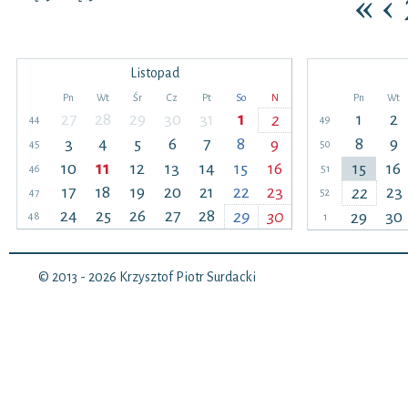
«
‹
Listopad
Pn
Wt
Śr
Cz
Pt
So
N
Pn
Wt
27
28
29
30
31
1
1
2
2
44
49
3
4
5
6
7
8
8
9
9
45
50
10
11
12
13
14
15
16
15
16
46
51
17
18
19
20
21
22
23
23
22
47
52
24
25
26
27
28
29
30
30
29
48
1
© 2013 - 2026
Krzysztof Piotr Surdacki