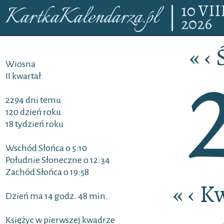
10
VII
KartkaKalendarza.pl
2026
«
‹
Wiosna
II kwartał
2294 dni temu
120 dzień roku
18 tydzień roku
Wschód Słońca o 5:10
Południe Słoneczne o 12:34
Zachód Słońca o 19:58
«
‹
Kw
Dzień ma 14 godz. 48 min.
Księżyc w pierwszej kwadrze