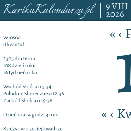
9
VIII
KartkaKalendarza.pl
2026
«
‹
P
Wiosna
II kwartał
2305 dni temu
108 dzień roku
16 tydzień roku
Wschód Słońca o 5:34
Południe Słoneczne o 12:36
Zachód Słońca o 19:38
«
‹
Kw
Dzień ma 14 godz. 3 min.
Księżyc w trzeciej kwadrze