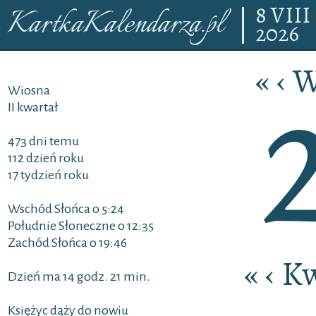
8
VIII
KartkaKalendarza.pl
2026
«
‹
W
Wiosna
II kwartał
473 dni temu
112 dzień roku
17 tydzień roku
Wschód Słońca o 5:24
Południe Słoneczne o 12:35
Zachód Słońca o 19:46
«
‹
Kw
Dzień ma 14 godz. 21 min.
Księżyc dąży do nowiu