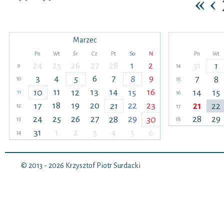
«
‹
Marzec
Pn
Wt
Śr
Cz
Pt
So
N
Pn
Wt
24
25
26
27
28
1
2
31
1
9
14
3
4
6
7
9
5
8
7
8
10
15
11
13
14
16
10
12
15
14
15
11
16
18
19
20
22
23
17
21
21
22
12
17
24
25
26
27
29
28
29
28
30
13
18
31
1
2
3
4
5
6
14
© 2013 - 2026
Krzysztof Piotr Surdacki