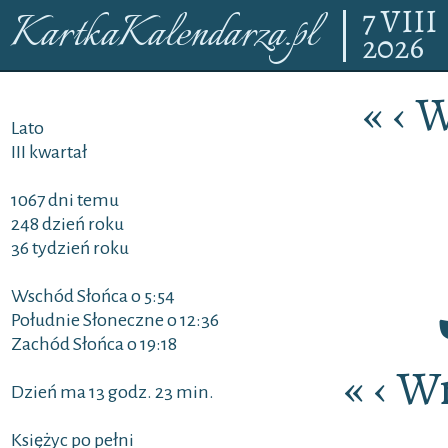
7
VIII
KartkaKalendarza.pl
2026
«
‹
W
Lato
III kwartał
1067 dni temu
248 dzień roku
36 tydzień roku
Wschód Słońca o 5:54
Południe Słoneczne o 12:36
Zachód Słońca o 19:18
«
‹
Wr
Dzień ma 13 godz. 23 min.
Księżyc po pełni